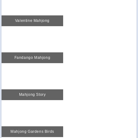
Valentine Mahjong
Fandango Mahjong
Mahjong Story
Mahjong Gardens Birds