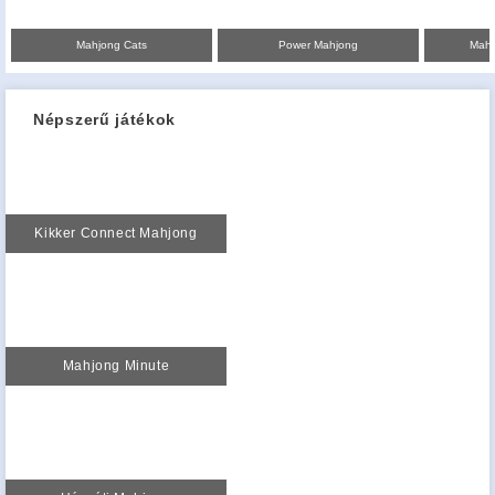
Mahjong Cats
Power Mahjong
Mahj
Népszerű játékok
Kikker Connect Mahjong
Mahjong Minute