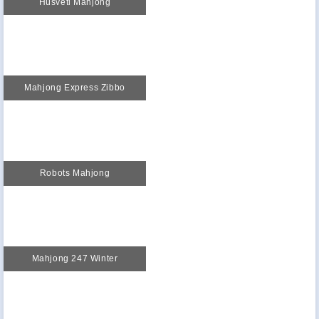
Húsvéti Mahjong
Mahjong Express Zibbo
Robots Mahjong
Mahjong 247 Winter