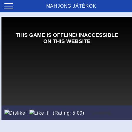
MAHJONG JÁTÉKOK
Loading...
(Rating: 5.00)