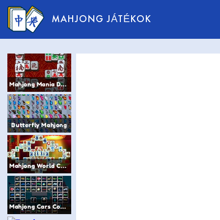
MAHJONG JÁTÉKOK
Mahjong Mania Deluxe
Butterfly Mahjong
Mahjong World Contest
Mahjong Cars Connect