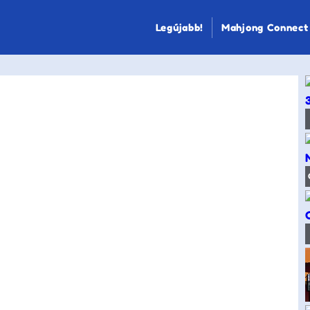
Legújabb!
Mahjong Connect