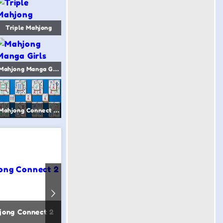
Triple Mahjong
Mahjong Manga Girls
Mahjong Connect Timeless
jong Connect 2
Mahjong Connect XL
Nehéz Mahj