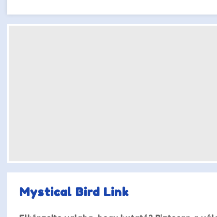
Mystical Bird Link