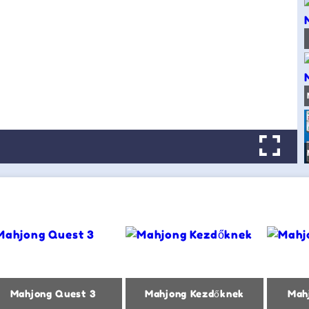
Mahjong Quest 3
Mahjong Kezdőknek
Mah