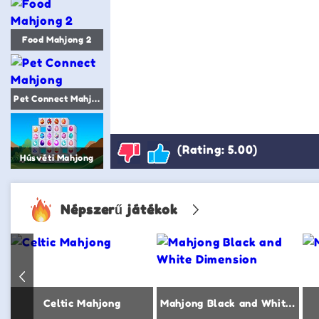
Food Mahjong 2
Pet Connect Mahjong
(Rating: 5.00)
Húsvéti Mahjong
Népszerű játékok
jong
Celtic Mahjong
Mahjong Black and White Dimension