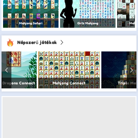
Mahjong Safari
Girls Mahjong
Mahjo
Népszerű játékok
d Dragons Connect
Mahjong Connect
Triple Ma