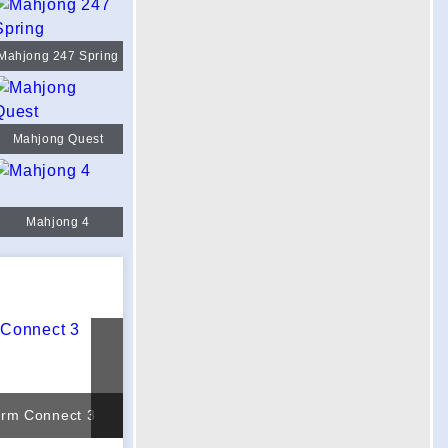
Mahjong 247 Spring
Mahjong Quest
Mahjong 4
rm Connect 3
Mahjong Cats
Celtic