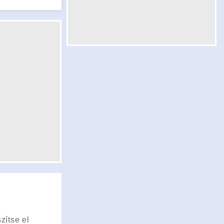
zítse el