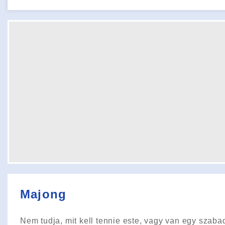
Majong
Nem tudja, mit kell tennie este, vagy van egy szaba