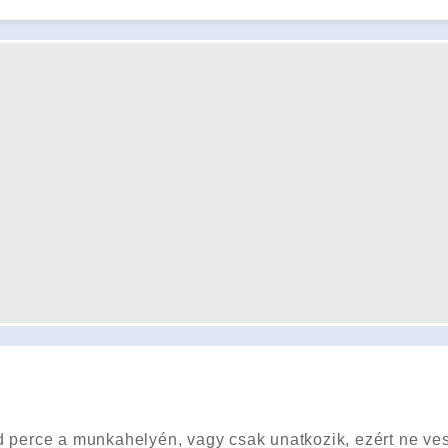
d perce a munkahelyén, vagy csak unatkozik, ezért ne ves