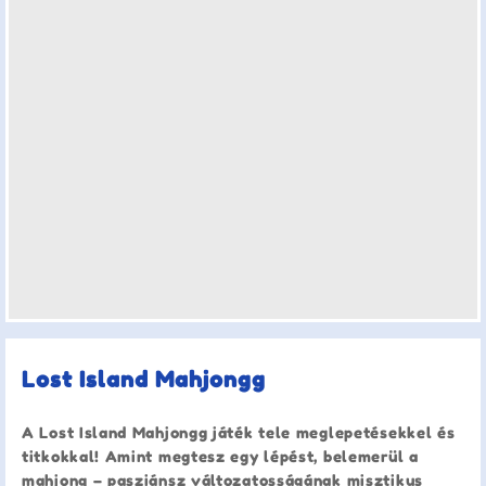
Lost Island Mahjongg
A Lost Island Mahjongg játék tele meglepetésekkel és
titkokkal! Amint megtesz egy lépést, belemerül a
mahjong – pasziánsz változatosságának misztikus