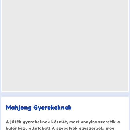
Mahjong Gyerekeknek
A játék gyerekeknek készült, mert annyira szeretik a
különböző állatokat! A szabályok egyszerűek: meg