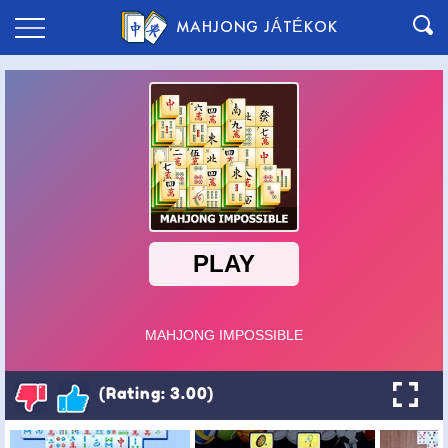
MAHJONG JÁTÉKOK
(Rating: 3.00)