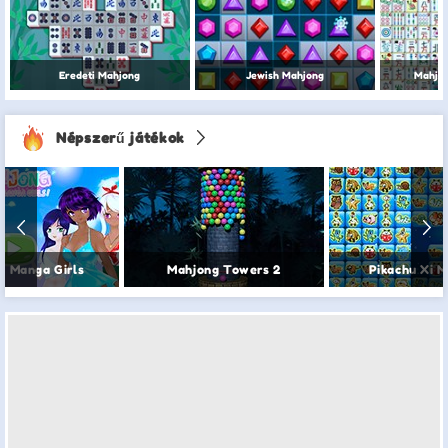
Eredeti Mahjong
Jewish Mahjong
Mahjon
Népszerű játékok
g Manga Girls
Mahjong Towers 2
Pikachu Xi 