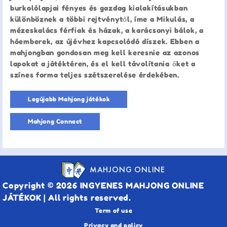
burkolólapjai fényes és gazdag kialakításukban
különböznek a többi rejtvénytől, íme a Mikulás, a
mézeskalács férfiak és házak, a karácsonyi bálok, a
hóemberek, az újévhez kapcsolódó díszek. Ebben a
mahjongban gondosan meg kell keresnie az azonos
lapokat a játéktéren, és el kell távolítania őket a
színes forma teljes szétszerelése érdekében.
Legújabb Mahjong játékok
Mahjong Connect
MAHJONG ONLINE
Copyright © 2026 INGYENES MAHJONG ONLINE
JÁTÉKOK | All rights reserved.
Term of use
Privacy and policy