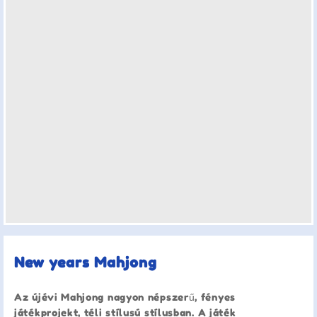
New years Mahjong
Az újévi Mahjong nagyon népszerű, fényes
játékprojekt, téli stílusú stílusban. A játék