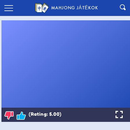
MAHJONG JÁTÉKOK
(Rating: 5.00)