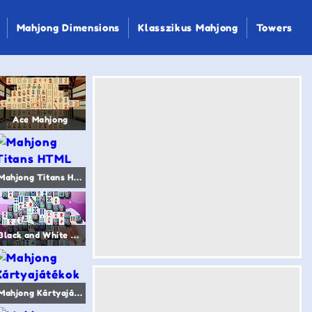
Mahjong Dimensions
Klasszikus Mahjong
Towers
Ace Mahjong
Mahjong Titans HTML
Black and White Mahjong 2
Mahjong Kártyajátékok