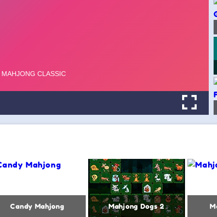
Candy Mahjong
Mahjong Dogs 2
M