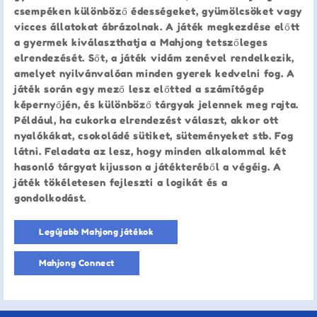
csempéken különböző édességeket, gyümölcsöket vagy
vicces állatokat ábrázolnak. A játék megkezdése előtt
a gyermek kiválaszthatja a Mahjong tetszőleges
elrendezését. Sőt, a játék vidám zenével rendelkezik,
amelyet nyilvánvalóan minden gyerek kedvelni fog. A
játék során egy mező lesz előtted a számítógép
képernyőjén, és különböző tárgyak jelennek meg rajta.
Például, ha cukorka elrendezést választ, akkor ott
nyalókákat, csokoládé sütiket, süteményeket stb. Fog
látni. Feladata az lesz, hogy minden alkalommal két
hasonló tárgyat kijusson a játékteréből a végéig. A
játék tökéletesen fejleszti a logikát és a
gondolkodást.
Legújabb Mahjong játékok
Mahjong Connect