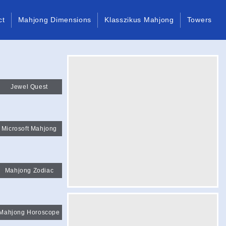
ct
Mahjong Dimensions
Klasszikus Mahjong
Towers
Jewel Quest
Microsoft Mahjong
Mahjong Zodiac
Mahjong Horoscope