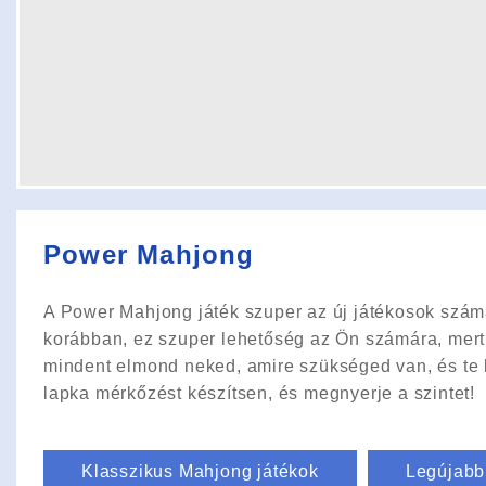
Power Mahjong
A Power Mahjong játék szuper az új játékosok számá
korábban, ez szuper lehetőség az Ön számára, mert a
mindent elmond neked, amire szükséged van, és te l
lapka mérkőzést készítsen, és megnyerje a szintet!
Klasszikus Mahjong játékok
Legújabb