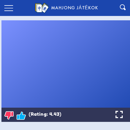
MAHJONG JÁTÉKOK
(Rating: 4.43)