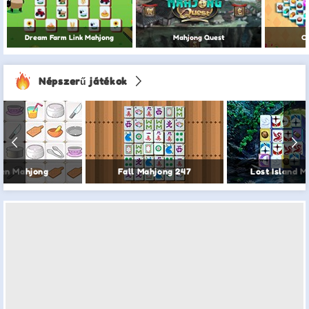
Dream Farm Link Mahjong
Mahjong Quest
C
Népszerű játékok
hen Mahjong
Fall Mahjong 247
Lost Island 