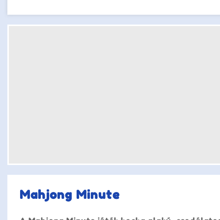
Mahjong Minute