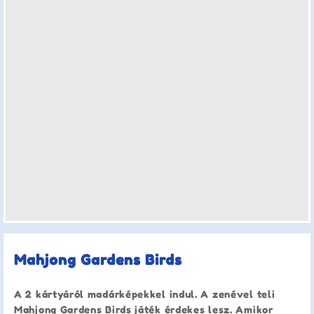
Mahjong Gardens Birds
A 2 kártyáról madárképekkel indul. A zenével teli
Mahjong Gardens Birds játék érdekes lesz. Amikor