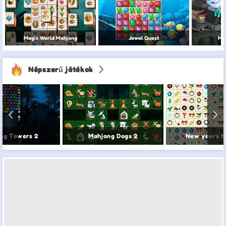
Magic World Mahjong
Jewel Quest
Ma
Népszerű játékok
ng Towers 2
Mahjong Dogs 2
New years M