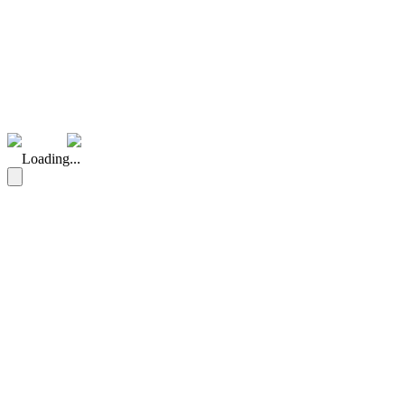
(Rating: 5.00)
Loading...