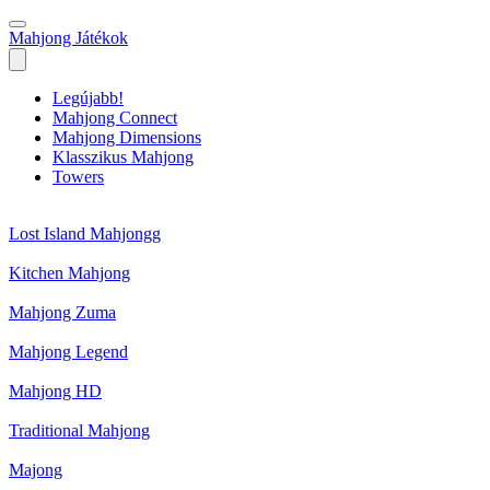
Mahjong Játékok
Legújabb!
Mahjong Connect
Mahjong Dimensions
Klasszikus Mahjong
Towers
Lost Island Mahjongg
Kitchen Mahjong
Mahjong Zuma
Mahjong Legend
Mahjong HD
Traditional Mahjong
Majong