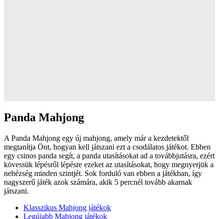
Panda Mahjong
A Panda Mahjong egy új mahjong, amely már a kezdetektől
megtanítja Önt, hogyan kell játszani ezt a csodálatos játékot. Ebben
egy csinos panda segít, a panda utasításokat ad a továbbjutásra, ezért
kövessük lépésről lépésre ezeket az utasításokat, hogy megnyerjük a
nehézség minden szintjét. Sok forduló van ebben a játékban, így
nagyszerű játék azok számára, akik 5 percnél tovább akarnak
játszani.
Klasszikus Mahjong játékok
Legújabb Mahjong játékok