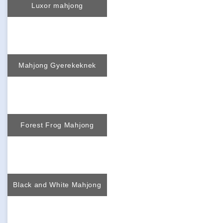
Luxor mahjong
Mahjong Gyerekeknek
Forest Frog Mahjong
Black and White Mahjong