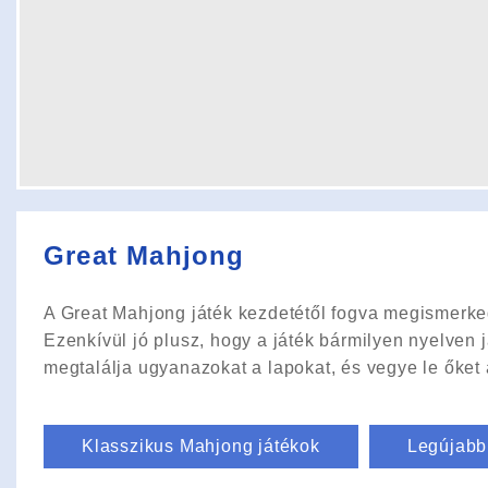
Great Mahjong
A Great Mahjong játék kezdetétől fogva megismerke
Ezenkívül jó plusz, hogy a játék bármilyen nyelven 
megtalálja ugyanazokat a lapokat, és vegye le őket a
Klasszikus Mahjong játékok
Legújabb