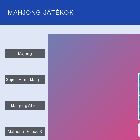
MAHJONG JÁTÉKOK
Majong
Super Mario Mahjong
Mahjong Africa
Mahjong Deluxe 3