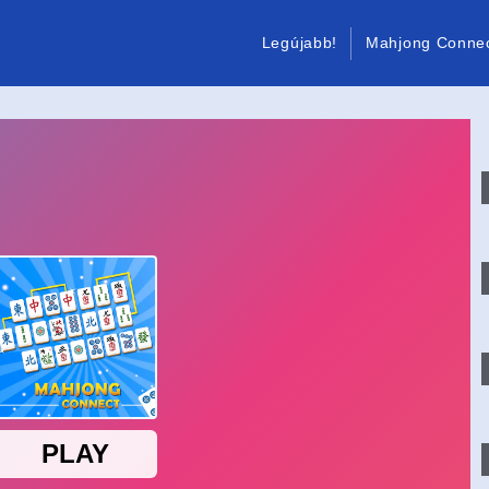
Legújabb!
Mahjong Conne