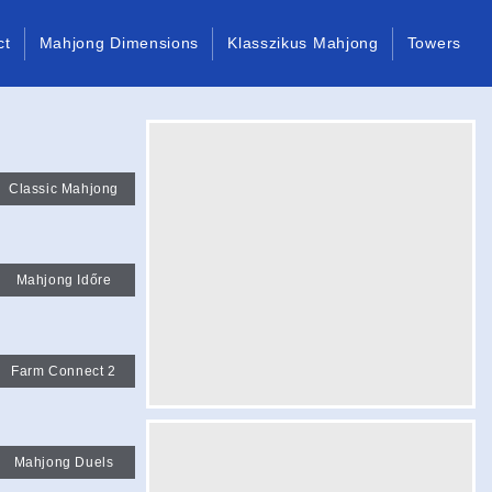
ct
Mahjong Dimensions
Klasszikus Mahjong
Towers
Classic Mahjong
Mahjong Időre
Farm Connect 2
Mahjong Duels