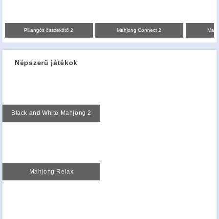
Pillangós összekötő 2
Mahjong Connect 2
Mahj
Népszerű játékok
Black and White Mahjong 2
Mahjong Relax