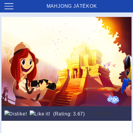
MAHJONG JÁTÉKOK
Loading...
(Rating: 3.67)