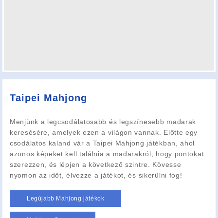
Taipei Mahjong
Menjünk a legcsodálatosabb és legszínesebb madarak
keresésére, amelyek ezen a világon vannak. Előtte egy
csodálatos kaland vár a Taipei Mahjong játékban, ahol
azonos képeket kell találnia a madarakról, hogy pontokat
szerezzen, és lépjen a következő szintre. Kövesse
nyomon az időt, élvezze a játékot, és sikerülni fog!
Legújabb Mahjong játékok