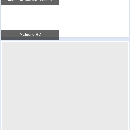
Mahjong HD