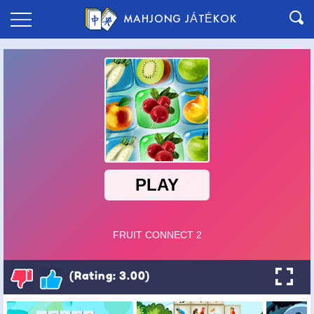
MAHJONG JÁTÉKOK
(Rating: 3.00)