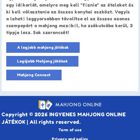
egy időkorlát, amelyre meg kell "főznie" az ételeket és
ki kell választania az összes konyhai eszközt. Vagyis
a lehető leggyorsabban távolítsa el az összes azonos
csempepárt a mahjong mezőből, ha zsákutcába kerül, 3
tippje lesz. Sok szerencsét!
A legjobb mahjong játékok
Legújabb Mahjong játékok
Mahjong Connect
MAHJONG ONLINE
Copyright © 2026 INGYENES MAHJONG ONLINE
JÁTÉKOK | All rights reserved.
Term of use
Privacy and policy