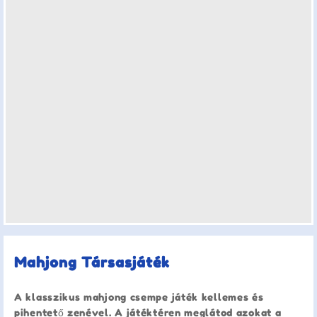
Mahjong Társasjáték
A klasszikus mahjong csempe játék kellemes és
pihentető zenével. A játéktéren meglátod azokat a