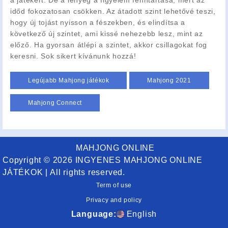
a játékért. De a lényeg a figyelem fenntartása, mert az
időd fokozatosan csökken. Az átadott szint lehetővé teszi,
hogy új tojást nyisson a fészekben, és elindítsa a
következő új szintet, ami kissé nehezebb lesz, mint az
előző. Ha gyorsan átlépi a szintet, akkor csillagokat fog
keresni. Sok sikert kívánunk hozzá!
Legújabb Mahjong játékok
Mahjong 2021
Mahjong Connect
MAHJONG ONLINE
Copyright © 2026 INGYENES MAHJONG ONLINE
JÁTÉKOK | All rights reserved.
Term of use
Privacy and policy
Language:
English