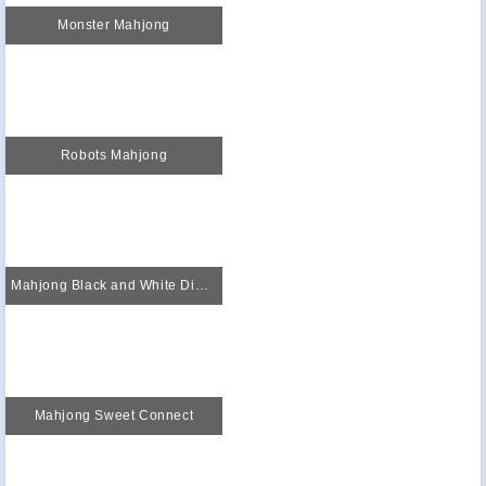
Monster Mahjong
Robots Mahjong
Mahjong Black and White Dimension
Mahjong Sweet Connect