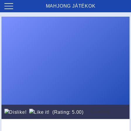
MAHJONG JÁTÉKOK
Loading...
(Rating: 5.00)