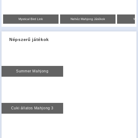
Mystical Bird Link
Nehéz Mahjong Játékok
Wi
Népszerű játékok
Summer Mahjong
Cuki állatos Mahjong 3