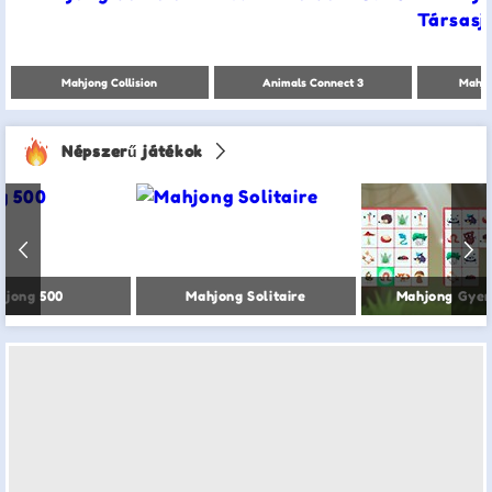
Mahjong Collision
Animals Connect 3
Mahjo
Népszerű játékok
hjong 500
Mahjong Solitaire
Mahjong Gyer