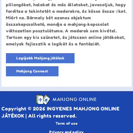
pillangókat, halakat és más állatokat, javasoljuk, hogy
fordítsa a tekintetét a madarakra, és kösse össze őket.
Miért ne. Bármely két azonos objektum
összekapcsolható, mondja a mahjong-kapcsolat
változatlan posztulátuma. A madarak sem kivétel.
Tartson egy kis szünetet, és játsszon online játékokat,
amelyek fejlesztik a logikát és a fantáziát.
Legújabb Mahjong játékok
Mahjong Connect
MAHJONG ONLINE
Copyright © 2026 INGYENES MAHJONG ONLINE
JÁTÉKOK | All rights reserved.
Term of use
Privacy and policy