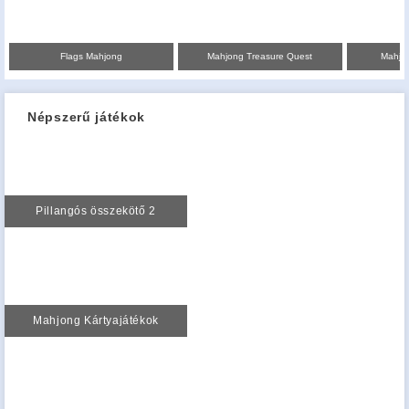
Flags Mahjong
Mahjong Treasure Quest
Mahjon
Népszerű játékok
Pillangós összekötő 2
Mahjong Kártyajátékok