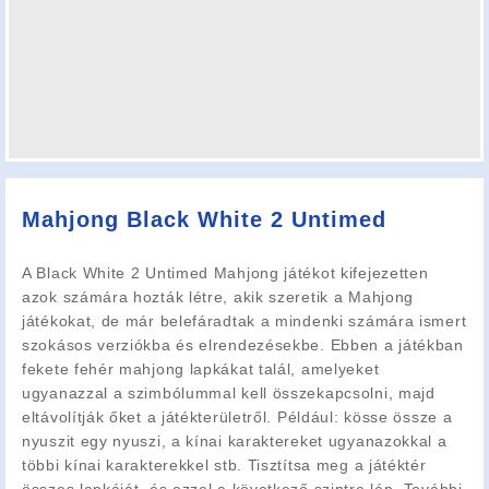
Mahjong Black White 2 Untimed
A Black White 2 Untimed Mahjong játékot kifejezetten
azok számára hozták létre, akik szeretik a Mahjong
játékokat, de már belefáradtak a mindenki számára ismert
szokásos verziókba és elrendezésekbe. Ebben a játékban
fekete fehér mahjong lapkákat talál, amelyeket
ugyanazzal a szimbólummal kell összekapcsolni, majd
eltávolítják őket a játékterületről. Például: kösse össze a
nyuszit egy nyuszi, a kínai karaktereket ugyanazokkal a
többi kínai karakterekkel stb. Tisztítsa meg a játéktér