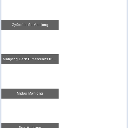
Gyümölcsös Mahjong
Mahjong Dark Dimensions triple time
Midas Mahjong
Sea Mahjong