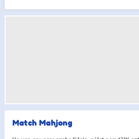
Match Mahjong