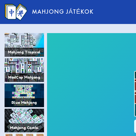
MAHJONG JÁTÉKOK
Mahjong Tropical
MadCap Mahjong
Blue Mahjong
Mahjong Combi