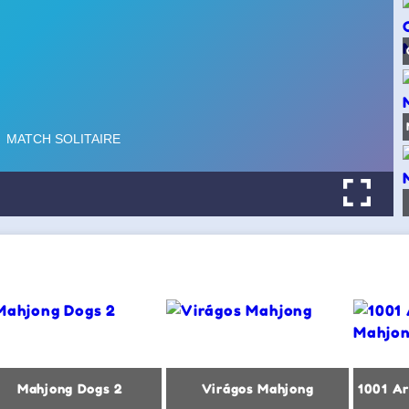
Mahjong Dogs 2
Virágos Mahjong