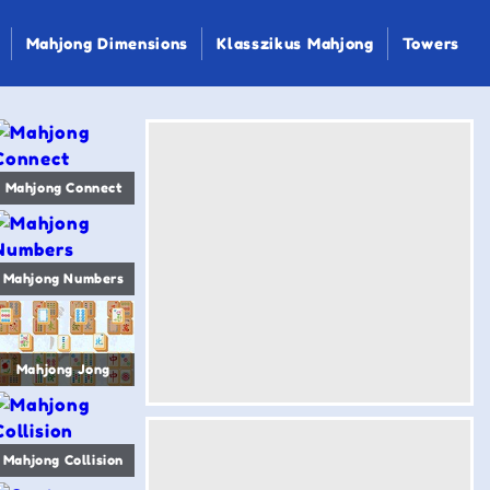
Mahjong Dimensions
Klasszikus Mahjong
Towers
Mahjong Connect
Mahjong Numbers
Mahjong Jong
Mahjong Collision