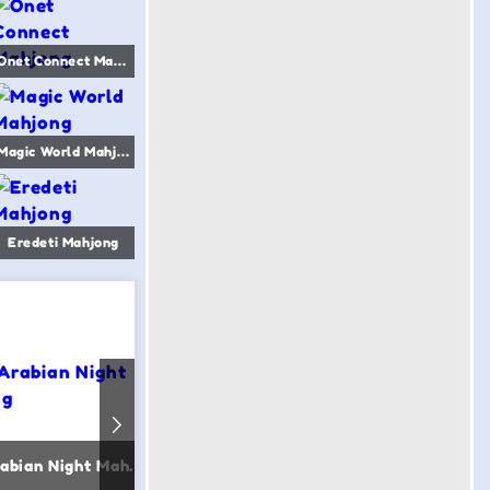
Onet Connect Mahjong
Magic World Mahjong
Eredeti Mahjong
1001 Arabian Night Mahjong
Mahjong 4
Gyümölcs