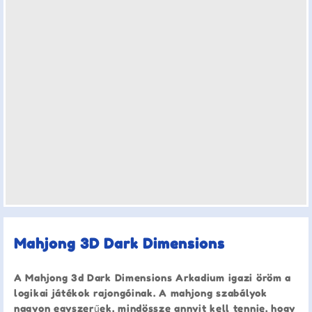
Mahjong 3D Dark Dimensions
A Mahjong 3d Dark Dimensions Arkadium igazi öröm a
logikai játékok rajongóinak. A mahjong szabályok
nagyon egyszerűek, mindössze annyit kell tennie, hogy