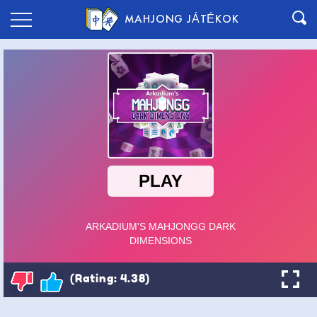
MAHJONG JÁTÉKOK
(Rating: 4.38)