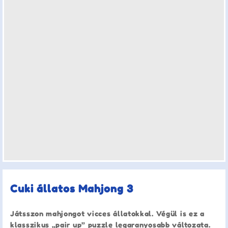
Cuki állatos Mahjong 3
Játsszon mahjongot vicces állatokkal. Végül is ez a
klasszikus „pair up” puzzle legaranyosabb változata.