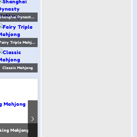
Shanghai Dynasty Mahjong
Fairy Triple Mahjong
Classic Mahjong
king Mahjong
Jewel Quest
Mahjong