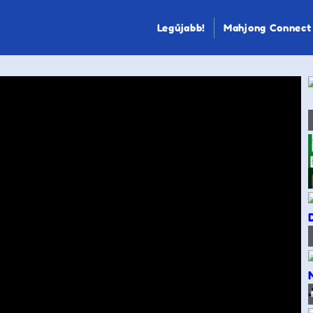
Legújabb!
Mahjong Connect