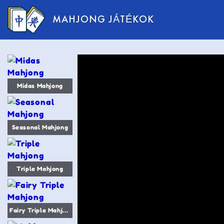
MAHJONG JÁTÉKOK
Midas Mahjong
Seasonal Mahjong
Triple Mahjong
Fairy Triple Mahjong