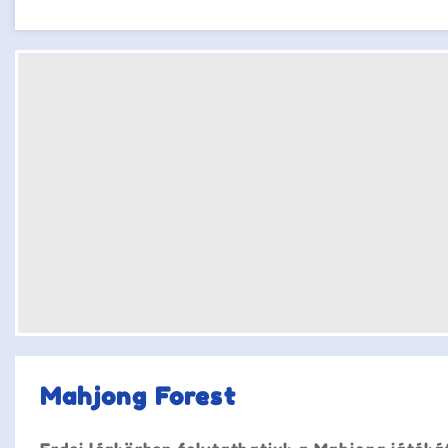
Mahjong Forest