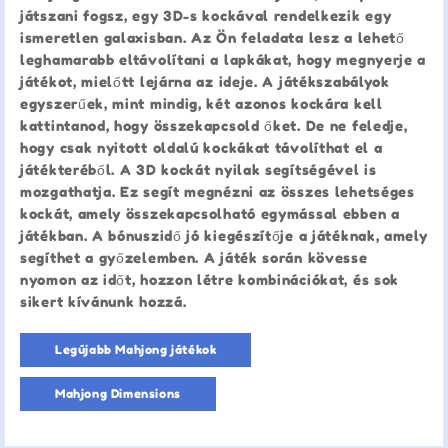
játszani fogsz, egy 3D-s kockával rendelkezik egy
ismeretlen galaxisban. Az Ön feladata lesz a lehető
leghamarabb eltávolítani a lapkákat, hogy megnyerje a
játékot, mielőtt lejárna az ideje. A játékszabályok
egyszerűek, mint mindig, két azonos kockára kell
kattintanod, hogy összekapcsold őket. De ne feledje,
hogy csak nyitott oldalú kockákat távolíthat el a
játékteréből. A 3D kockát nyilak segítségével is
mozgathatja. Ez segít megnézni az összes lehetséges
kockát, amely összekapcsolható egymással ebben a
játékban. A bónuszidő jó kiegészítője a játéknak, amely
segíthet a győzelemben. A játék során kövesse
nyomon az időt, hozzon létre kombinációkat, és sok
sikert kívánunk hozzá.
Legújabb Mahjong játékok
Mahjong Dimensions