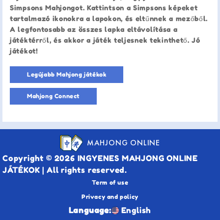
Simpsons Mahjongot. Kattintson a Simpsons képeket
tartalmazó ikonokra a lapokon, és eltűnnek a mezőből.
A legfontosabb az összes lapka eltávolítása a
játéktérről, és akkor a játék teljesnek tekinthető. Jó
játékot!
Legújabb Mahjong játékok
Mahjong Connect
MAHJONG ONLINE
Copyright © 2026 INGYENES MAHJONG ONLINE
JÁTÉKOK | All rights reserved.
Term of use
Privacy and policy
Language:
English