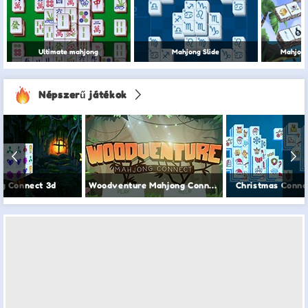
Ultimate mahjong
Mahjong Slide
Mahjong
Népszerű játékok
g Connect 3d
Woodventure Mahjong Connect
Christmas Conne