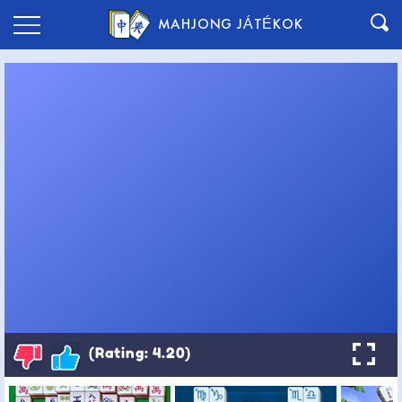
MAHJONG JÁTÉKOK
(Rating: 4.20)