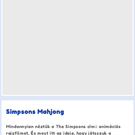
Simpsons Mahjong
Mindannyian néztük a The Simpsons című animációs
rajzfilmet. És most itt az ideje, hogy játsszuk a