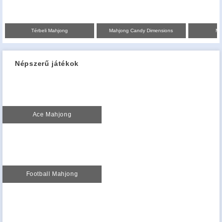
Térbeli Mahjong
Mahjong Candy Dimensions
Ma
Népszerű játékok
Ace Mahjong
Football Mahjong