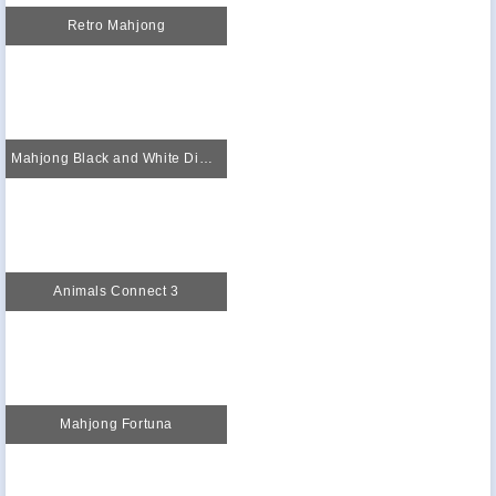
Retro Mahjong
Mahjong Black and White Dimension
Animals Connect 3
Mahjong Fortuna