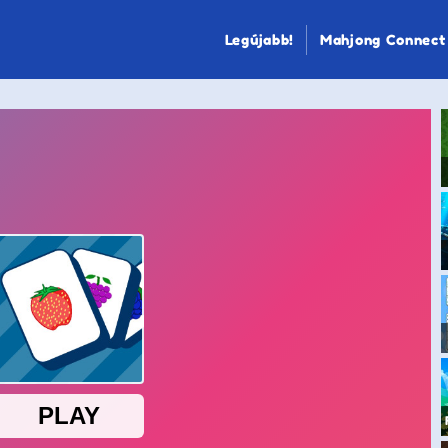
Legújabb!
Mahjong Connect