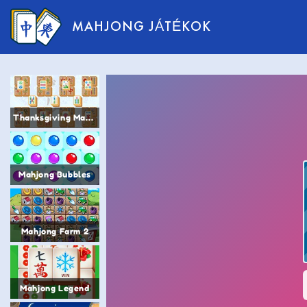
MAHJONG JÁTÉKOK
Thanksgiving Mahjong
Mahjong Bubbles
Mahjong Farm 2
Mahjong Legend