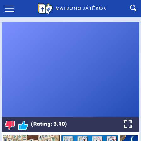
MAHJONG JÁTÉKOK
(Rating: 3.40)