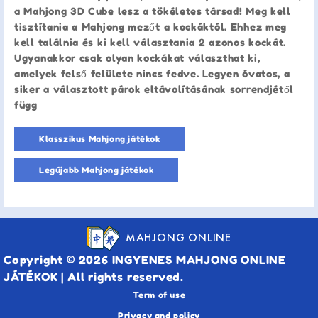
a Mahjong 3D Cube lesz a tökéletes társad! Meg kell
tisztítania a Mahjong mezőt a kockáktól. Ehhez meg
kell találnia és ki kell választania 2 azonos kockát.
Ugyanakkor csak olyan kockákat választhat ki,
amelyek felső felülete nincs fedve. Legyen óvatos, a
siker a választott párok eltávolításának sorrendjétől
függ
Klasszikus Mahjong játékok
Legújabb Mahjong játékok
MAHJONG ONLINE
Copyright © 2026 INGYENES MAHJONG ONLINE
JÁTÉKOK | All rights reserved.
Term of use
Privacy and policy