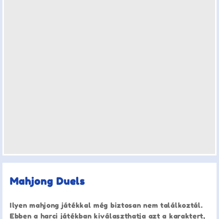
Mahjong Duels
Ilyen mahjong játékkal még biztosan nem találkoztál.
Ebben a harci játékban kiválaszthatja azt a karaktert,