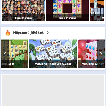
Faces Mahjong
Taipei Mahjong
Mah
Népszerű játékok
jong Cats
Mahjong Treasure Quest
Mahjong Candy 